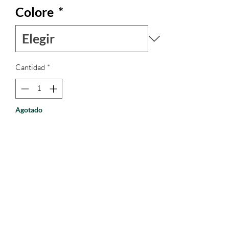
Colore
*
Cantidad
*
Agotado
Notificar al estar disponible
EDIZIONE LIMITATA di questo
camicetta in seta, elegante e raffinata.
Il modello della camicia, curato nei
minimi dettagli, è ispirato ad una camicia
della fine degli anni 50 di Yve Sant
Laurent .