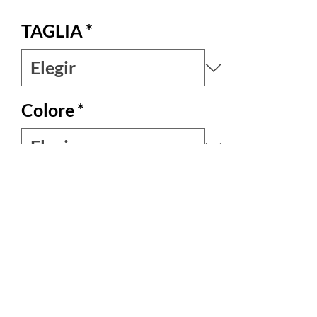
TAGLIA
*
Colore
*
Cantidad
*
Agregar al carrito
Camicia dallo stile casual chic perfetta da