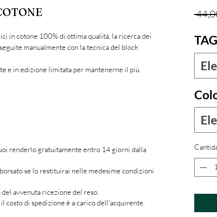
 COTONE
 44,0
 in cotone 100% di ottima qualità, la ricerca dei
TAG
eseguite manualmente con la tecnica del block
Ele
e e in edizione limitata per mantenerne il più
Col
Ele
Cantid
puoi renderlo gratuitamente entro 14 giorni dalla
borsato se lo restituirai nelle medesime condizioni
del avvenuta ricezione del reso.
il costo di spedizione è a carico dell'acquirente.