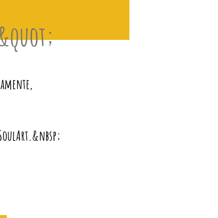
S&quot;
camente,
a SoulArt.&nbsp;