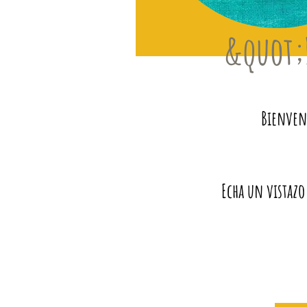
&quot;
Bienveni
Echa un vistazo