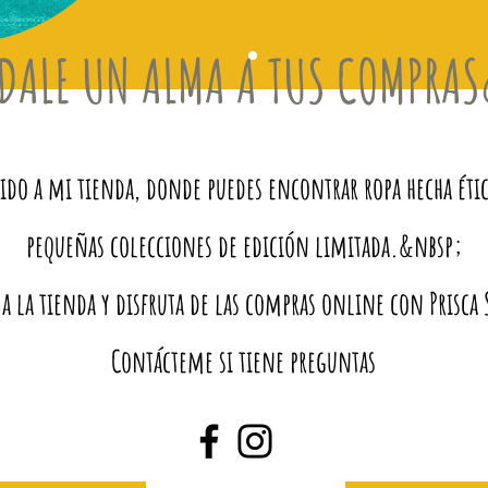
DALE UN ALMA A TUS COMPRA
do a mi tienda, donde puedes encontrar ropa hecha éti
pequeñas colecciones de edición limitada.&nbsp;
 a la tienda y disfruta de las compras online con Prisc
Contácteme si tiene preguntas