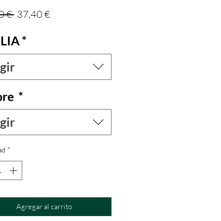
Precio
Precio de oferta
0 € 
37,40 €
LIA
*
gir
ore
*
gir
ad
*
Agregar al carrito