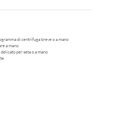
rogramma di centrifuga breve o a mano
vare a mano
io delicato per seta o a mano
nte