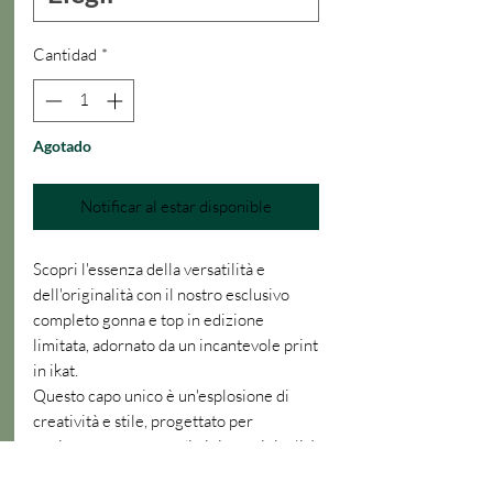
Cantidad
*
Agotado
Notificar al estar disponible
Scopri l'essenza della versatilità e
dell'originalità con il nostro esclusivo
completo gonna e top in edizione
limitata, adornato da un incantevole print
in ikat.
Questo capo unico è un'esplosione di
creatività e stile, progettato per
aggiungere una nota di gioia e originalità
al tuo guardaroba.