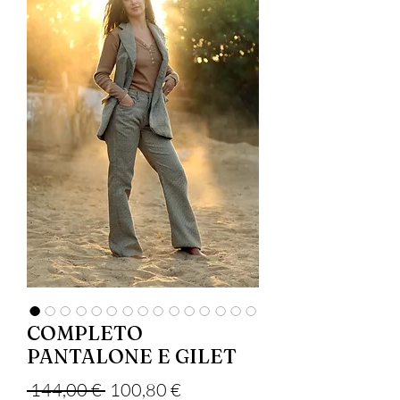
COMPLETO
PANTALONE E GILET
Precio
Precio de oferta
 144,00 € 
100,80 €