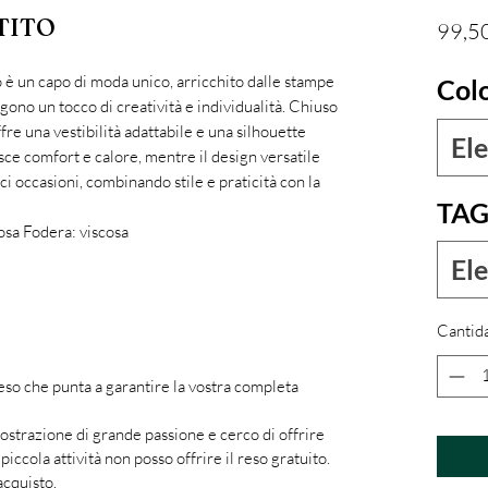
TITO
99,5
 è un capo di moda unico, arricchito dalle stampe
Col
ngono un tocco di creatività e individualità. Chiuso
ffre una vestibilità adattabile e una silhouette
Ele
sce comfort e calore, mentre il design versatile
i occasioni, combinando stile e praticità con la
TAG
osa Fodera: viscosa
Ele
Cantid
 reso che punta a garantire la vostra completa
ostrazione di grande passione e cerco di offrire
piccola attività non posso offrire il reso gratuito.
acquisto.