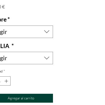
Precio
0 €
ore
*
gir
LIA
*
gir
ad
*
Agregar al carrito