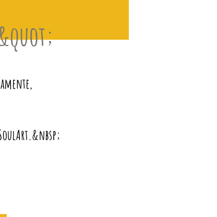
S&quot;
camente,
a SoulArt.&nbsp;