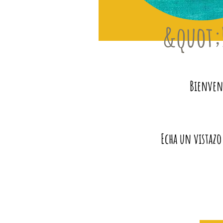
&quot;
Bienveni
Echa un vistazo