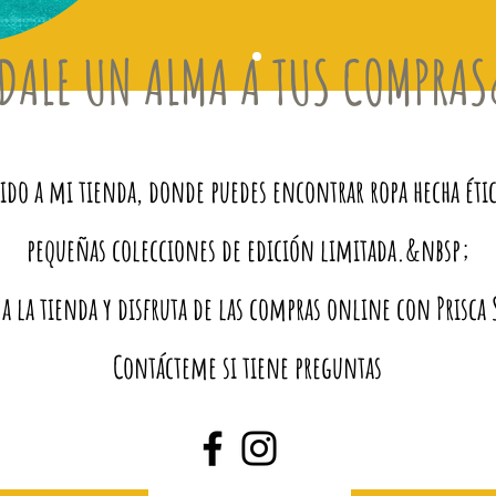
DALE UN ALMA A TUS COMPRA
do a mi tienda, donde puedes encontrar ropa hecha éti
pequeñas colecciones de edición limitada.&nbsp;
 a la tienda y disfruta de las compras online con Prisc
Contácteme si tiene preguntas