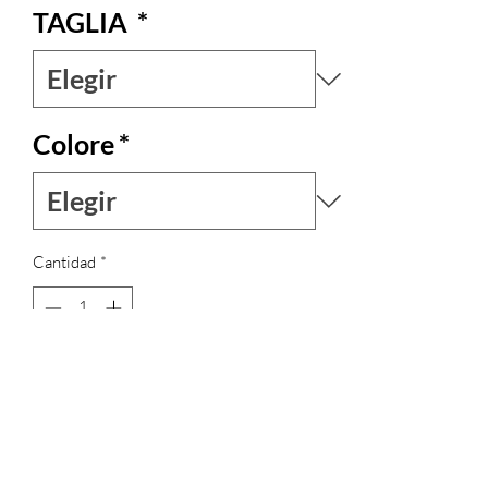
TAGLIA
*
Colore
*
Cantidad
*
Agregar al carrito
Il golfino cardigan è un elegante capo di
maglieria con bottoni lungo il davanti,