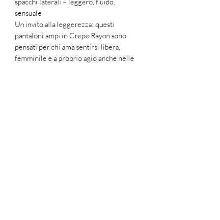
spacchi laterali – leggero, fluido,
sensuale
Un invito alla leggerezza: questi
pantaloni ampi in Crepe Rayon sono
pensati per chi ama sentirsi libera,
femminile e a proprio agio anche nelle
giornate più calde. Il Crepe Rayon, una
fibra di cellulosa dalla texture
leggermente increspata, dona al capo un
effetto fluido e arioso, con una caduta
morbida che accarezza il corpo.
Il design ampio e morbido garantisce
massimo comfort e freschezza, mentre i
due spacchi laterali si aprono con il
movimento, rivelando delicatamente la
gamba e aggiungendo un tocco di
sensualità leggera e raffinata. Ideali da
indossare con top semplici o bluse
leggere, per un look estivo che unisce
eleganza e disinvoltura.