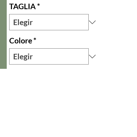
TAGLIA
*
Colore
*
Cantidad
*
Agotado
Notificar al estar disponible
Kimono reversibile realizzato in seta