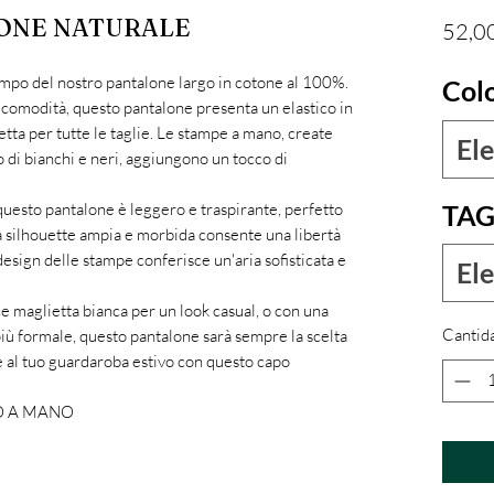
TONE NATURALE
52,0
tempo del nostro pantalone largo in cotone al 100%.
Col
 comodità, questo pantalone presenta un elastico in
fetta per tutte le taglie. Le stampe a mano, create
Ele
 di bianchi e neri, aggiungono un tocco di
TAG
 questo pantalone è leggero e traspirante, perfetto
ua silhouette ampia e morbida consente una libertà
esign delle stampe conferisce un'aria sofisticata e
Ele
ce maglietta bianca per un look casual, o con una
Cantid
iù formale, questo pantalone sarà sempre la scelta
e al tuo guardaroba estivo con questo capo
O A MANO