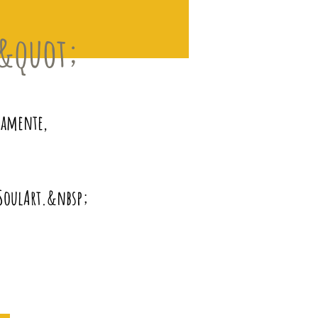
S&quot;
camente,
a SoulArt.&nbsp;