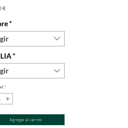
Precio
0 €
ore
*
gir
LIA
*
gir
ad
*
Agregar al carrito