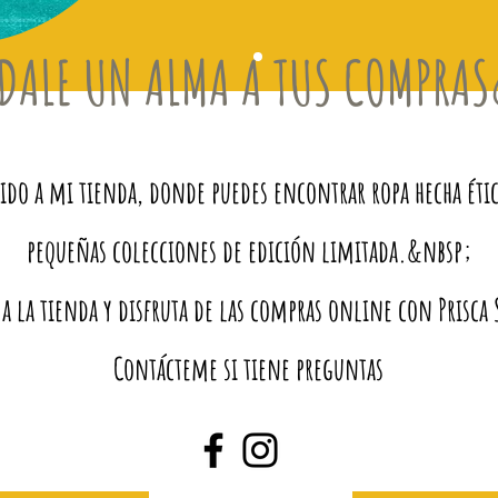
DALE UN ALMA A TUS COMPRA
do a mi tienda, donde puedes encontrar ropa hecha éti
pequeñas colecciones de edición limitada.&nbsp;
 a la tienda y disfruta de las compras online con Prisc
Contácteme si tiene preguntas