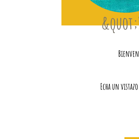
&quot;
Bienveni
Echa un vistazo