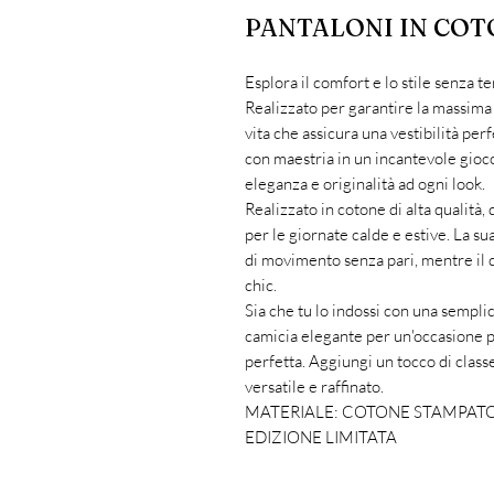
PANTALONI IN CO
Esplora il comfort e lo stile senza 
Realizzato per garantire la massima
vita che assicura una vestibilità per
con maestria in un incantevole gioco
eleganza e originalità ad ogni look.
Realizzato in cotone di alta qualità,
per le giornate calde e estive. La s
di movimento senza pari, mentre il d
chic.
Sia che tu lo indossi con una sempli
camicia elegante per un'occasione p
perfetta. Aggiungi un tocco di class
versatile e raffinato.
MATERIALE: COTONE STAMPAT
EDIZIONE LIMITATA