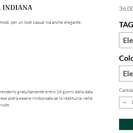
A INDIANA
36,0
comodi, per un look casual ma anche elegante.
TAG
Ele
Col
Ele
Cantid
 renderlo gratuitamente entro 14 giorni dalla data
reso potrà essere rimborsato se lo restituirai nelle
evuto