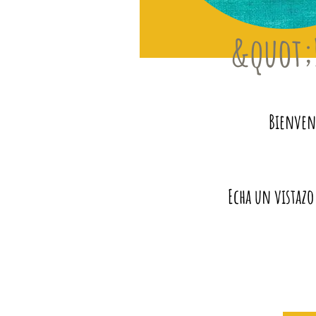
&quot;
Bienveni
Echa un vistazo