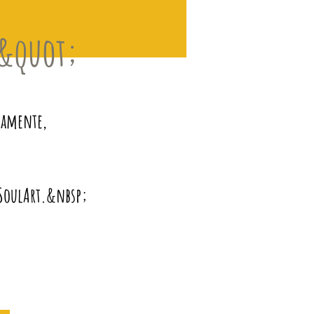
S&quot;
camente,
a SoulArt.&nbsp;