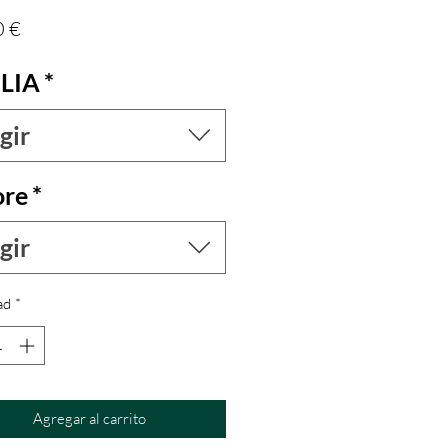
Precio
0 €
LIA
*
gir
ore
*
gir
ad
*
Agregar al carrito