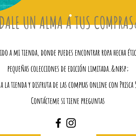
DALE UN ALMA A TUS COMPRA
do a mi tienda, donde puedes encontrar ropa hecha éti
pequeñas colecciones de edición limitada.&nbsp;
 a la tienda y disfruta de las compras online con Prisc
Contácteme si tiene preguntas