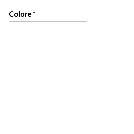
Colore
*
TAGLIA
*
Cantidad
*
Agregar al carrito
MATERIALE: COTONE STAMPATO A