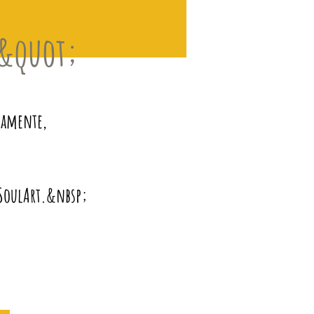
S&quot;
camente,
a SoulArt.&nbsp;