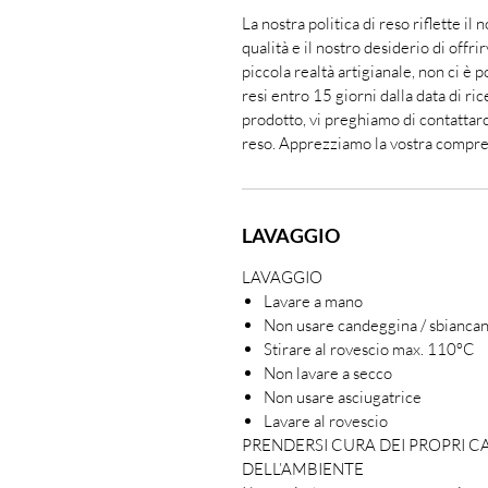
La nostra politica di reso riflette il
qualità e il nostro desiderio di offr
piccola realtà artigianale, non ci è p
resi entro 15 giorni dalla data di ri
prodotto, vi preghiamo di contattarc
reso. Apprezziamo la vostra compren
LAVAGGIO
LAVAGGIO
Lavare a mano
Non usare candeggina / sbianca
Stirare al rovescio max. 110ºC
Non lavare a secco
Non usare asciugatrice
Lavare al rovescio
PRENDERSI CURA DEI PROPRI C
DELL’AMBIENTE