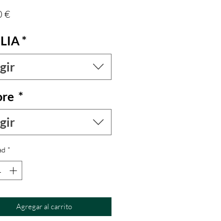
Precio
0 €
LIA
*
gir
ore
*
gir
ad
*
Agregar al carrito