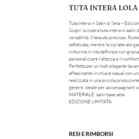
TUTA INTERA LOLA 
Tuta Intera in Satin di Seta – Edizio
Scopri la nostra tuta intera in satin
versatilità. Il tessuto prezioso, flu
sofisticata, mentre la zip laterale g
cinturina in vita definisce con grazia
personalizzare l’altezza e il comfort
Perfetta per un look elegante da ser
affascinante in chiave casual con un
realizzata in una piccola produzione
genere, ideale per accompagnarti co
MATERIALE: satin base seta
EDIZIONE LIMITATA
RESI E RIMBORSI