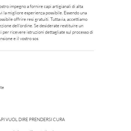
 nostro impegno a fornire capi artigianali di alta
irvi la migliore esperienza possibile. Essendo una
ossibile offrire resi gratuiti. Tuttavia, accettiamo
cezione dell’ordine. Se desiderate restituire un
i per ricevere istruzioni dettagliate sul processo di
sione e il vostro sos
nte
API VUOL DIRE PRENDERSI CURA