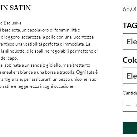
IN SATIN
68,0
ne Esclusiva
TAG
 di base seta, un capolavoro di femminilità e
ido e leggero, accarezza la pelle con una lucentezza
Ele
arantisce una vestibilità perfetta e immediata. La
 la silhouette, e le spalline regolabili permettono di
Col
 del capo.
a, abbinata a un sandalo gioiello, ma altrettanto
a sneakers bianca e una borsa a tracolla. Ogni tuta è
Ele
 artigianale, per assicurarti un pezzo unico nel suo
n stile e leggerezza in ogni occasione.
Cantid