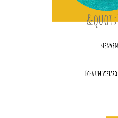
&quot;
Bienveni
Echa un vistazo