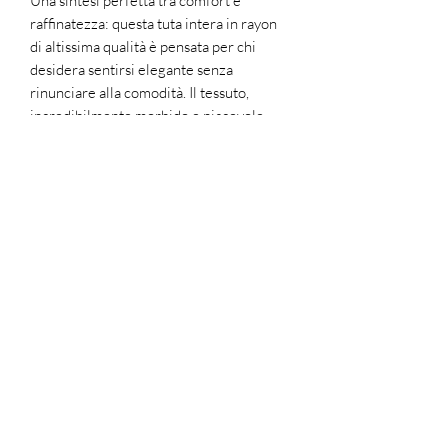
Una sintesi perfetta tra comfort e
raffinatezza: questa tuta intera in rayon
di altissima qualità è pensata per chi
desidera sentirsi elegante senza
rinunciare alla comodità. Il tessuto,
incredibilmente morbido e piacevole
sulla pelle, ha una caduta fluida che
valorizza la figura con naturalezza.
Dotata di una zip laterale discreta e di
una cinturina in vita che sottolinea
delicatamente la silhouette, questa tuta è
completata da spalline regolabili per una
vestibilità su misura e taschine laterali
funzionali, perfette per un tocco pratico
e rilassato.
Versatile e sofisticata, può essere
indossata con facilità sia di giorno che di
sera: con un sandalo flat per un look
casual e curato, o con un tacco e
accessori minimal per un’eleganza