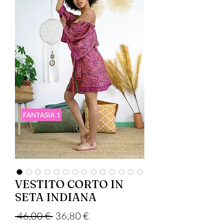
VESTITO CORTO IN
SETA INDIANA
Precio
Precio de oferta
 46,00 € 
36,80 €