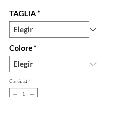
TAGLIA
*
Colore
*
Cantidad
*
Agregar al carrito
Vestito corto con ampia scollatura a