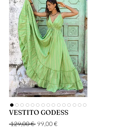
VESTITO GODESS
Precio
Precio de oferta
 129,00 € 
99,00 €