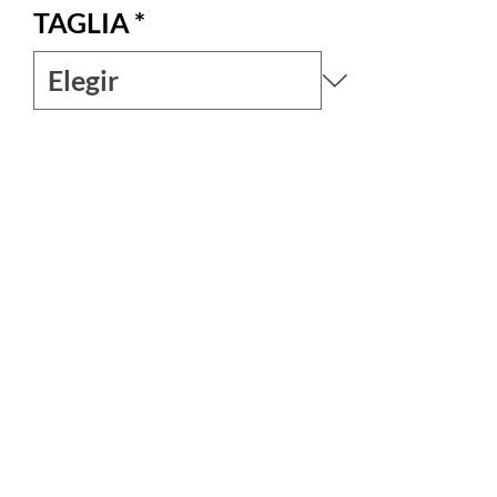
TAGLIA
*
Colore
*
Cantidad
*
Agregar al carrito
Meraviglioso abito molto ampio in puro
cotone da indossare per un' occasione