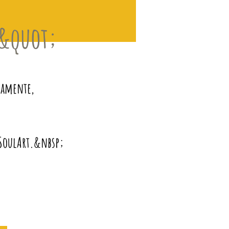
S&quot;
camente,
a SoulArt.&nbsp;