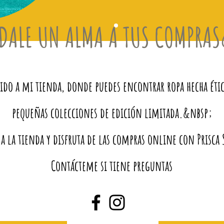
DALE UN ALMA A TUS COMPRA
do a mi tienda, donde puedes encontrar ropa hecha éti
pequeñas colecciones de edición limitada.&nbsp;
 a la tienda y disfruta de las compras online con Prisc
Contácteme si tiene preguntas