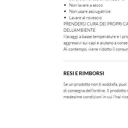
Non lavare a secco
Non usare asciugatrice
Lavare al rovescio
PRENDERSI CURA DEI PROPRI C
DELL’AMBIENTE
I lavaggi a basse temperature e i p
aggressivi sui capi e aiutano a conser
Al contempo, viene ridotto il consum
RESI E RIMBORSI
Se un prodotto non ti soddisfa, puoi
di consegna dell'ordine. Il prodotto 
medesime condizioni in cui l’hai ric