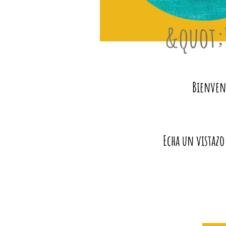
&quot;
Bienveni
Echa un vistazo