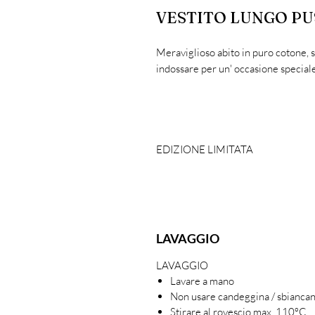
VESTITO LUNGO P
Meraviglioso abito in puro cotone, 
indossare per un' occasione speciale
EDIZIONE LIMITATA
LAVAGGIO
LAVAGGIO
Lavare a mano
Non usare candeggina / sbianca
Stirare al rovescio max. 110ºC