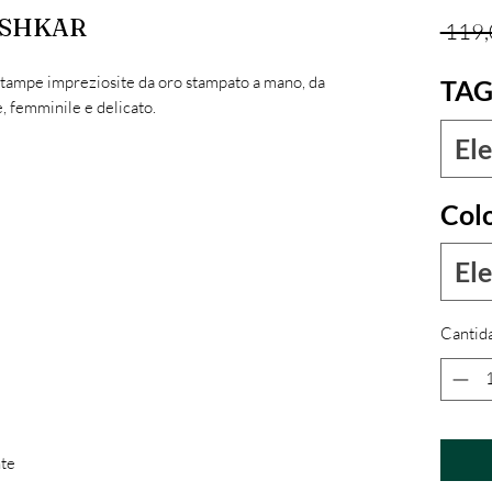
USHKAR
 119,
stampe impreziosite da oro stampato a mano, da
TAG
, femminile e delicato.
Ele
Col
Ele
Cantid
nte