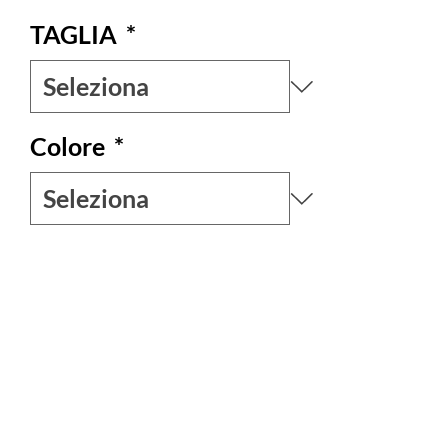
TAGLIA
*
Colore
*
Quantità
*
Aggiungi al carrello
La profonda scollatura a v e le maniche a
3/4 aperte sulle spalle donano al capo un