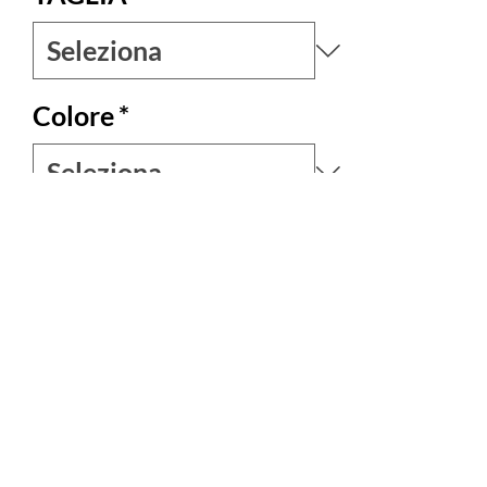
Colore
*
Quantità
*
Esaurito
Avvisami quando è disponibile
Camicia dallo stile casual chic uno stile
trendy e allegro