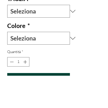
Colore
*
Quantità
*
Aggiungi al carrello
Completo in cotone, leggero e comodo.
La camicetta è elasticizzata nella parte
posteriore sul davati ci sono 4 bottoncini.
La gonna è aperta e si chiude a