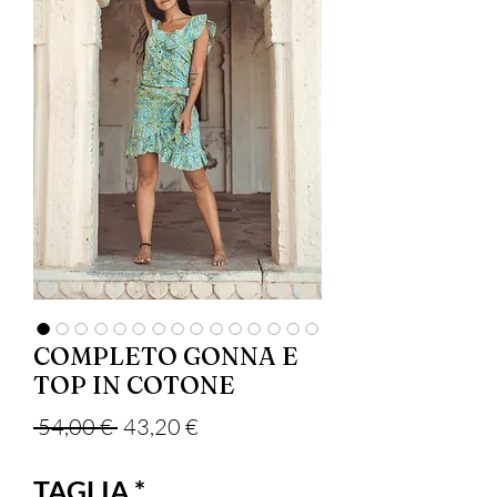
COMPLETO GONNA E
TOP IN COTONE
Prezzo regolare
Prezzo scontato
 54,00 € 
43,20 €
TAGLIA
*