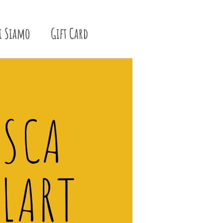
i Siamo
Gift Card
ISCA
LART