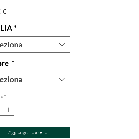
Prezzo
0 €
LIA
*
leziona
ore
*
leziona
tà
*
Aggiungi al carrello