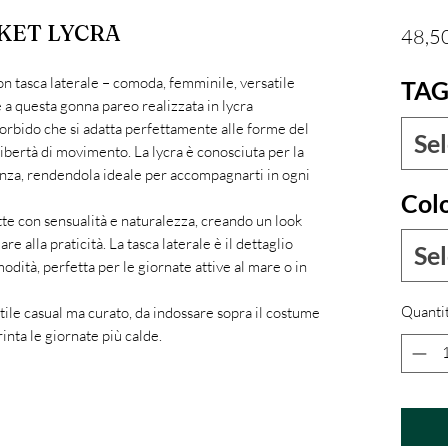
KET LYCRA
48,5
on tasca laterale – comoda, femminile, versatile
TAG
ie a questa gonna pareo realizzata in lycra
morbido che si adatta perfettamente alle forme del
Se
bertà di movimento. La lycra è conosciuta per la
stenza, rendendola ideale per accompagnarti in ogni
Col
ette con sensualità e naturalezza, creando un look
e alla praticità. La tasca laterale è il dettaglio
Se
odità, perfetta per le giornate attive al mare o in
Quanti
ile casual ma curato, da indossare sopra il costume
inta le giornate più calde.