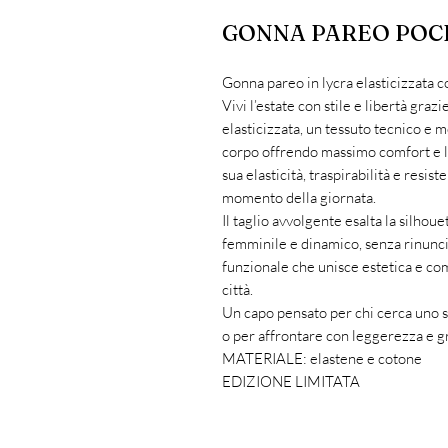
GONNA PAREO POC
Gonna pareo in lycra elasticizzata c
Vivi l’estate con stile e libertà graz
elasticizzata, un tessuto tecnico e 
corpo offrendo massimo comfort e li
sua elasticità, traspirabilità e resi
momento della giornata.
Il taglio avvolgente esalta la silhou
femminile e dinamico, senza rinunciar
funzionale che unisce estetica e com
città.
Un capo pensato per chi cerca uno st
o per affrontare con leggerezza e gr
MATERIALE: elastene e cotone
EDIZIONE LIMITATA