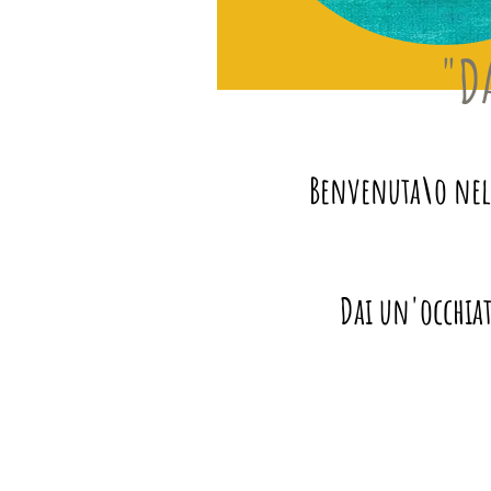
"D
Benvenuta\o nel m
Dai un'occhiat