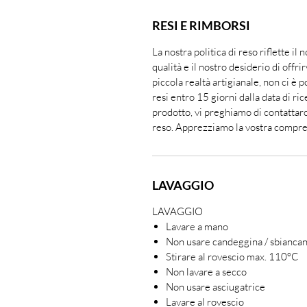
RESI E RIMBORSI
La nostra politica di reso riflette il
qualità e il nostro desiderio di offr
piccola realtà artigianale, non ci è p
resi entro 15 giorni dalla data di ri
prodotto, vi preghiamo di contattarc
reso. Apprezziamo la vostra compre
LAVAGGIO
LAVAGGIO
Lavare a mano
Non usare candeggina / sbianca
Stirare al rovescio max. 110ºC
Non lavare a secco
Non usare asciugatrice
Lavare al rovescio