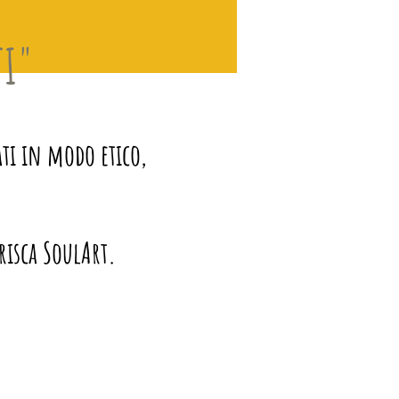
TI"
ti in modo etico,
Prisca SoulArt.