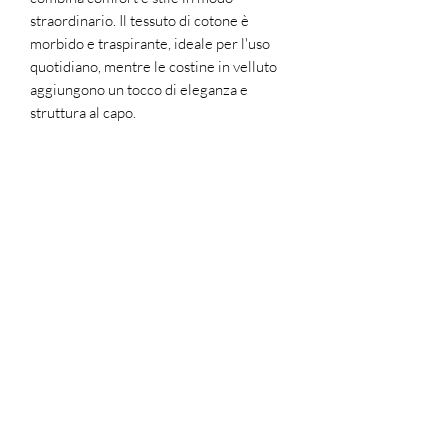
straordinario. Il tessuto di cotone è
morbido e traspirante, ideale per l'uso
quotidiano, mentre le costine in velluto
aggiungono un tocco di eleganza e
struttura al capo.
La silhouette di questa gonna pantalone
è lusinghiera, con una vestibilità comoda.
La vellutatura a costine aggiunge una
piacevole sensazione tattile e un aspetto
lussuoso al tessuto. La lunghezza e il
taglio sono pensati per offrire comfort e
mobilità senza compromettere lo stile.
Questa gonna pantalone in velluto a
costine di cotone è un capo adatto per
diverse occasioni, dalla routine
quotidiana a serate più formali. È la
scelta perfetta per chi cerca un capo di