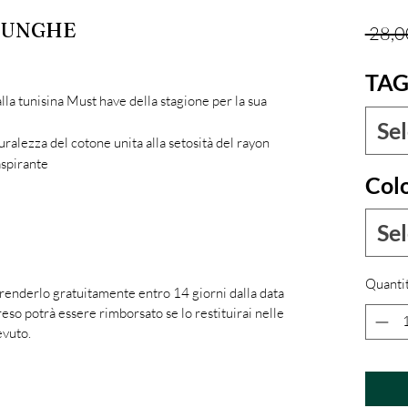
LUNGHE
 28,0
TAG
lla tunisina Must have della stagione per la sua
Se
ralezza del cotone unita alla setosità del rayon
aspirante
Col
Se
Quanti
 renderlo gratuitamente entro 14 giorni dalla data
reso potrà essere rimborsato se lo restituirai nelle
evuto.