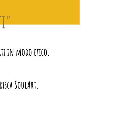
TI"
ti in modo etico,
Prisca SoulArt.