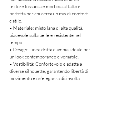
texture lussuosa e morbida al tatto è
perfetta per chi cerca un mix di comfort
e stile.
• Materiale: misto lana di alta qualità,
piacevole sulla pelle e resistente nel
tempo.
• Design: Linea dritta e ampia, ideale per
un look contemporaneo e versatile.
• Vestibilità: Confortevole e adatta a
diverse silhouette, garantendo libertà di
movimento e un’eleganza disinvolta.
• Caratteristiche uniche: Prodotto in
edizione limitata, questo pantalone è
pensato per chi ama distinguersi con un
capo esclusivo e artigianale.
Indossalo con una camicia in seta per un
outfit sofisticato o abbinalo a un maglione
oversize per un look casual ma curato.
Perfetto per ogni occasione, dal lavoro al