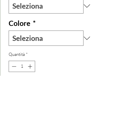
Colore
*
Quantità
*
Aggiungi al carrello
EDIZIONE LIMITATA di qesto smock
dress in seta, ampio ,morbido, bello
indossato con delle calze ma anche sopra
un paio di leggins e un bel cardigan
sopra.