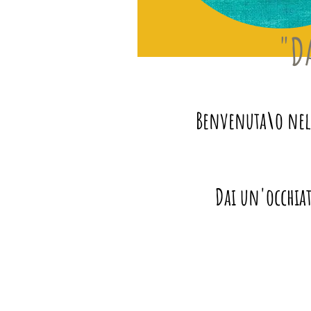
"D
Benvenuta\o nel m
Dai un'occhiat