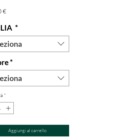
Prezzo
0 €
LIA
*
leziona
ore
*
leziona
tà
*
Aggiungi al carrello