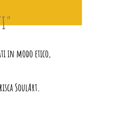
TI"
ti in modo etico,
Prisca SoulArt.