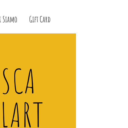
i Siamo
Gift Card
ISCA
LART