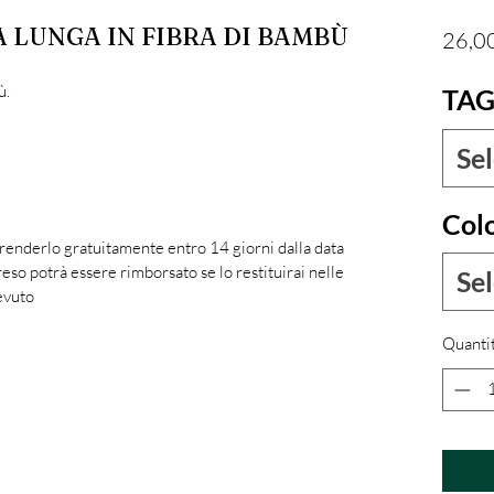
 LUNGA IN FIBRA DI BAMBÙ
26,0
. 
TAG
Se
Col
 renderlo gratuitamente entro 14 giorni dalla data
reso potrà essere rimborsato se lo restituirai nelle
Se
evuto
Quanti