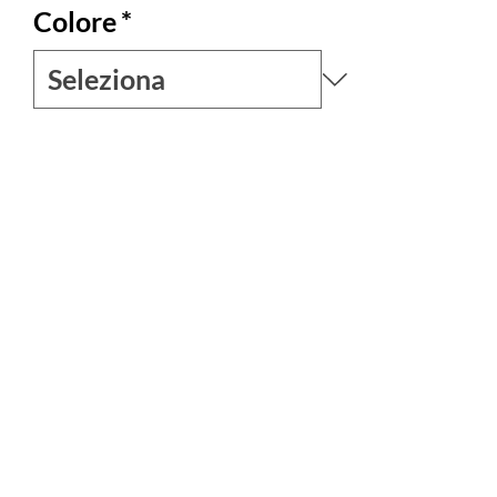
Colore
*
Quantità
*
Esaurito
Avvisami quando è disponibile
Tuta intera realizzata in saree indiano,
fresca ed elegante, risalta la tua
femminilità dandoti anche un tocco
originale e colorato.
mteriale : 30% seta
70% poliestere