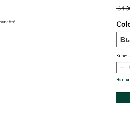
 64,0
zainetto!
Col
Вы
Колич
Нет на