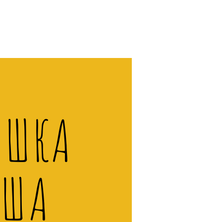
ИШКА
УША