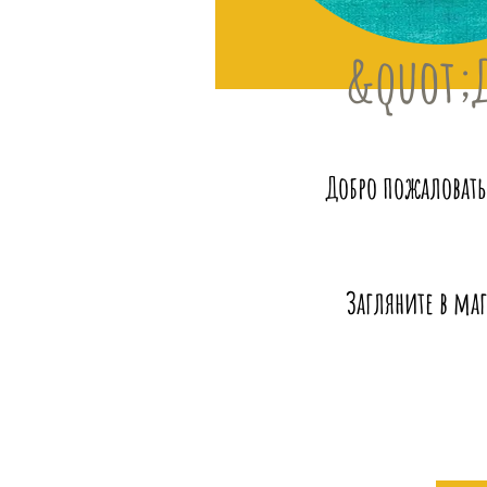
&quot;
Добро пожаловать
Загляните в маг