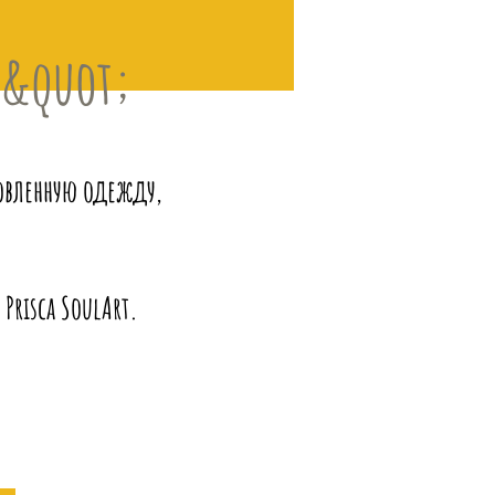
М&quot;
товленную одежду,
Prisca SoulArt.