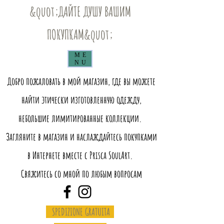
&quot;ДАЙТЕ ДУШУ ВАШИМ
ПОКУПКАМ&quot;
ME
NU
Добро пожаловать в мой магазин, где вы можете
найти этически изготовленную одежду,
небольшие лимитированные коллекции.
Загляните в магазин и наслаждайтесь покупками
в Интернете вместе с Prisca SoulArt.
Свяжитесь со мной по любым вопросам
SPEDIZIONE GRATUITA