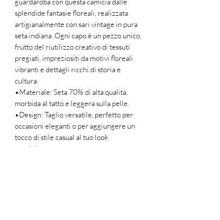
guardaroba con questa camicia dalle
splendide fantasie floreali, realizzata
artigianalmente con sari vintage in pura
seta indiana. Ogni capo è un pezzo unico,
frutto del riutilizzo creativo di tessuti
pregiati, impreziositi da motivi floreali
vibranti e dettagli ricchi di storia e
cultura.
•Materiale: Seta 70% di alta qualità,
morbida al tatto e leggera sulla pelle.
•Design: Taglio versatile, perfetto per
occasioni eleganti o per aggiungere un
tocco di stile casual al tuo look
quotidiano.
•Vestibilità: Linea fluida e confortevole,
adatta a diverse silhouette.
•Caratteristiche uniche: Ogni camicia
racconta una storia attraverso le trame e
i colori originali dei sari indiani,
rendendola un capo esclusivo e