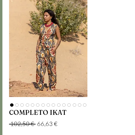
COMPLETO IKAT
Обычная цена
Спеццена
 102,50 € 
66,63 €