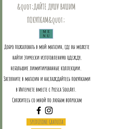
&quot;ДАЙТЕ ДУШУ ВАШИМ
ПОКУПКАМ&quot;
ME
NU
Добро пожаловать в мой магазин, где вы можете
найти этически изготовленную одежду,
небольшие лимитированные коллекции.
Загляните в магазин и наслаждайтесь покупками
в Интернете вместе с Prisca SoulArt.
Свяжитесь со мной по любым вопросам
SPEDIZIONE GRATUITA