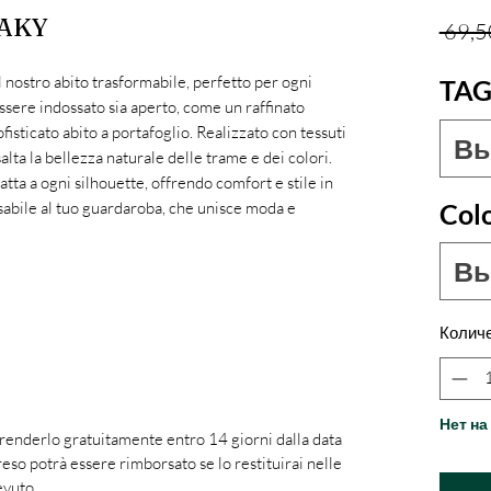
SAKY
 69,5
el nostro abito trasformabile, perfetto per ogni
TAG
sere indossato sia aperto, come un raffinato
isticato abito a portafoglio. Realizzato con tessuti
Вы
alta la bellezza naturale delle trame e dei colori.
datta a ogni silhouette, offrendo comfort e stile in
Col
sabile al tuo guardaroba, che unisce moda e
Вы
Колич
Нет на
 renderlo gratuitamente entro 14 giorni dalla data
reso potrà essere rimborsato se lo restituirai nelle
evuto