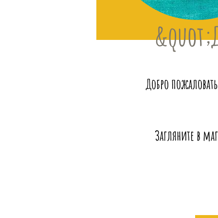
&quot;
Добро пожаловать
Загляните в маг