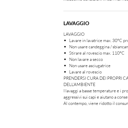
LAVAGGIO
LAVAGGIO
Lavare in lavatrice max. 30ºC p
Non usare candeggina / sbianca
Stirare al rovescio max. 110ºC
Non lavare a secco
Non usare asciugatrice
Lavare al rovescio
PRENDERSI CURA DEI PROPRI C
DELL’AMBIENTE
I lavaggi a basse temperature e i p
aggressivi sui capi e aiutano a conser
Al contempo, viene ridotto il consum