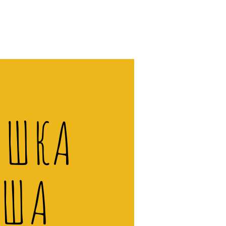
ИШКА
УША