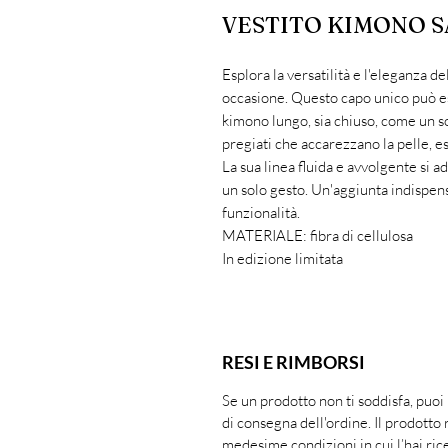
VESTITO KIMONO 
Esplora la versatilità e l'eleganza d
occasione. Questo capo unico può es
kimono lungo, sia chiuso, come un sof
pregiati che accarezzano la pelle, es
La sua linea fluida e avvolgente si a
un solo gesto. Un'aggiunta indispen
funzionalità.
MATERIALE: fibra di cellulosa
In edizione limitata
RESI E RIMBORSI
Se un prodotto non ti soddisfa, puoi
di consegna dell'ordine. Il prodotto 
medesime condizioni in cui l’hai ric