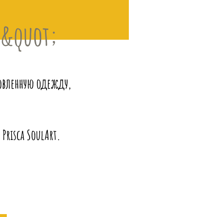
М&quot;
товленную одежду,
Prisca SoulArt.