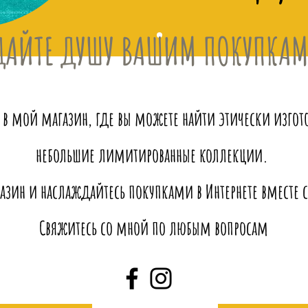
ДАЙТЕ ДУШУ ВАШИМ ПОКУПКА
 в мой магазин, где вы можете найти этически изго
небольшие лимитированные коллекции.
азин и наслаждайтесь покупками в Интернете вместе с 
Свяжитесь со мной по любым вопросам