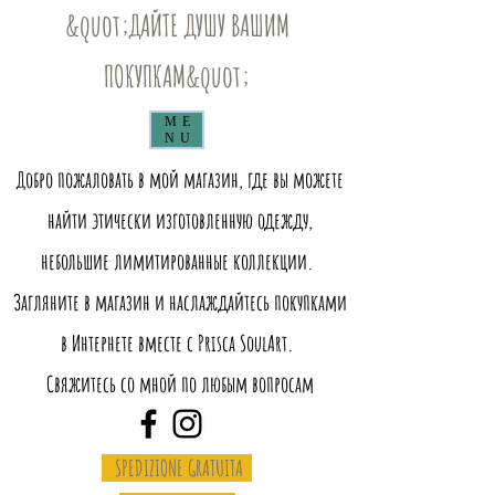
&quot;ДАЙТЕ ДУШУ ВАШИМ
ПОКУПКАМ&quot;
ME
NU
Добро пожаловать в мой магазин, где вы можете
найти этически изготовленную одежду,
небольшие лимитированные коллекции.
Загляните в магазин и наслаждайтесь покупками
в Интернете вместе с Prisca SoulArt.
Свяжитесь со мной по любым вопросам
SPEDIZIONE GRATUITA