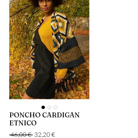
PONCHO CARDIGAN
ETNICO
Обычная цена
Спеццена
 46,00 € 
32,20 €