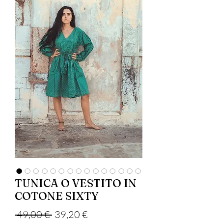
TUNICA O VESTITO IN
COTONE SIXTY
Обычная цена
Спеццена
 49,00 € 
39,20 €