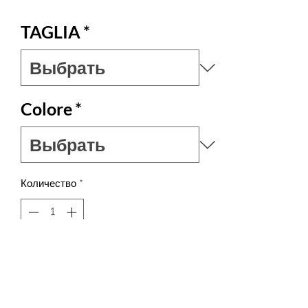
TAGLIA
*
Colore
*
Количество
*
Добавить в корзину
Tunica in cotone , la puoi indossare come