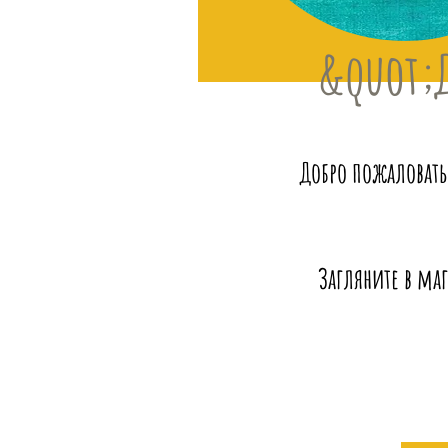
&quot;
Добро пожаловать
Загляните в маг