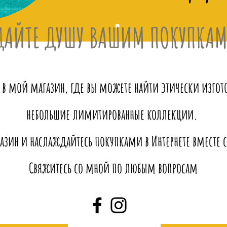
ДАЙТЕ ДУШУ ВАШИМ ПОКУПКА
 в мой магазин, где вы можете найти этически изго
небольшие лимитированные коллекции.
азин и наслаждайтесь покупками в Интернете вместе с 
Свяжитесь со мной по любым вопросам