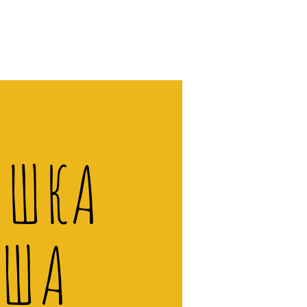
ИШКА
УША