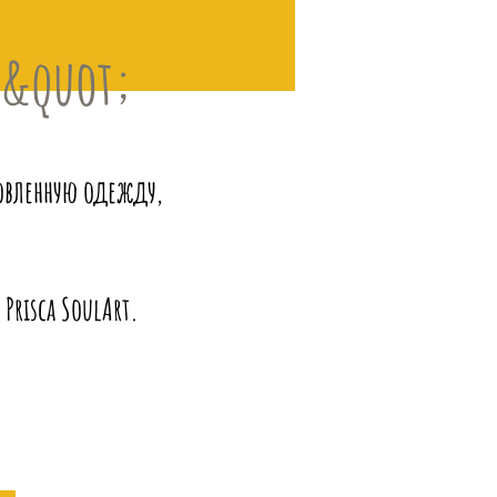
М&quot;
товленную одежду,
Prisca SoulArt.