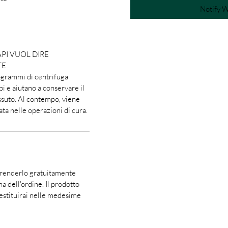
Notify W
PI VUOL DIRE
TE
rogrammi di centrifuga
pi e aiutano a conservare il
essuto. Al contempo, viene
ata nelle operazioni di cura.
i renderlo gratuitamente
a dell'ordine. Il prodotto
restituirai nelle medesime