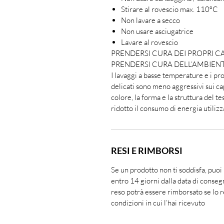
Stirare al rovescio max. 110ºC
Non lavare a secco
Non usare asciugatrice
Lavare al rovescio
PRENDERSI CURA DEI PROPRI CA
PRENDERSI CURA DELL’AMBIEN
I lavaggi a basse temperature e i p
delicati sono meno aggressivi sui ca
colore, la forma e la struttura del t
ridotto il consumo di energia utilizz
RESI E RIMBORSI
Se un prodotto non ti soddisfa, puo
entro 14 giorni dalla data di consegn
reso potrà essere rimborsato se lo 
condizioni in cui l’hai ricevuto