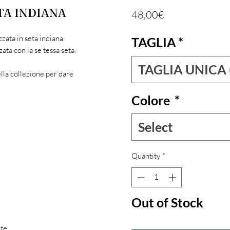
TA INDIANA
Price
48,00€
zzata in seta indiana
TAGLIA
*
ata con la se tessa seta.
TAGLIA UNICA 
lla collezione per dare
Colore
*
Select
Quantity
*
Out of Stock
nte