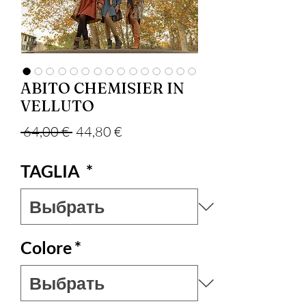
ABITO CHEMISIER IN
VELLUTO
Обычная цена
Спеццена
 64,00 € 
44,80 €
TAGLIA
*
Colore
*