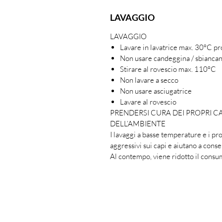
LAVAGGIO
LAVAGGIO
Lavare in lavatrice max. 30ºC p
Non usare candeggina / sbianca
Stirare al rovescio max. 110ºC
Non lavare a secco
Non usare asciugatrice
Lavare al rovescio
PRENDERSI CURA DEI PROPRI C
DELL’AMBIENTE
I lavaggi a basse temperature e i p
aggressivi sui capi e aiutano a conser
Al contempo, viene ridotto il consum