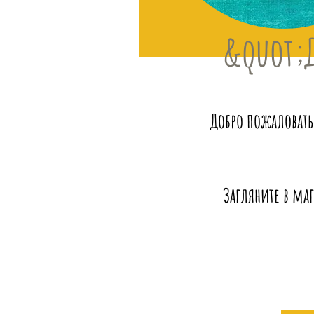
&quot;
Добро пожаловать
Загляните в маг