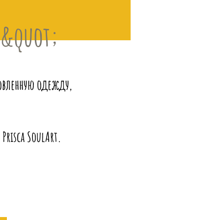
М&quot;
товленную одежду,
Prisca SoulArt.