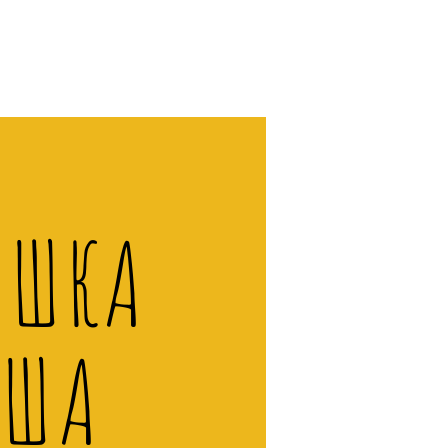
ИШКА
УША