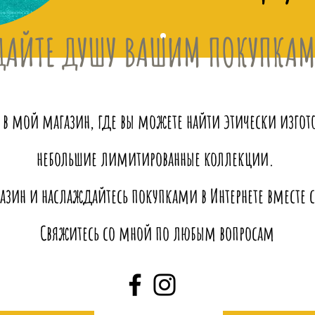
ДАЙТЕ ДУШУ ВАШИМ ПОКУПКА
 в мой магазин, где вы можете найти этически изго
небольшие лимитированные коллекции.
азин и наслаждайтесь покупками в Интернете вместе с 
Свяжитесь со мной по любым вопросам