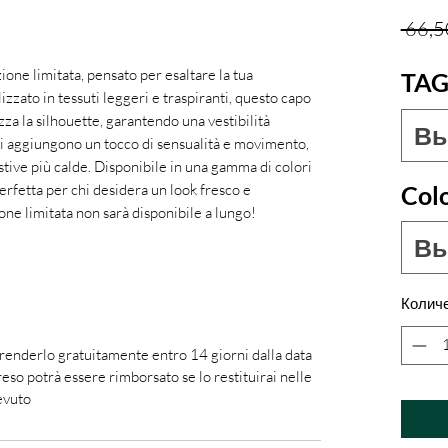
 66,5
zione limitata, pensato per esaltare la tua
TAG
izzato in tessuti leggeri e traspiranti, questo capo
zza la silhouette, garantendo una vestibilità
Вы
ali aggiungono un tocco di sensualità e movimento,
tive più calde. Disponibile in una gamma di colori
Col
 perfetta per chi desidera un look fresco e
zione limitata non sarà disponibile a lungo!
Вы
Колич
 renderlo gratuitamente entro 14 giorni dalla data
reso potrà essere rimborsato se lo restituirai nelle
evuto