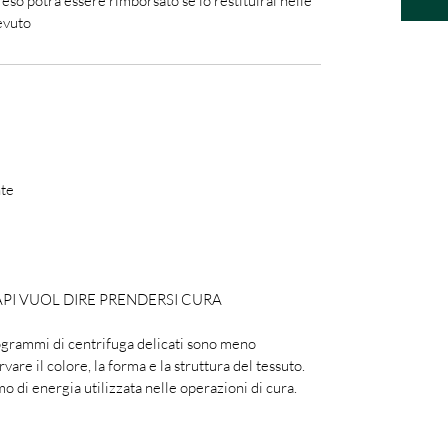
reso potrà essere rimborsato se lo restituirai nelle
evuto
nte
API VUOL DIRE PRENDERSI CURA
rogrammi di centrifuga delicati sono meno
vare il colore, la forma e la struttura del tessuto.
o di energia utilizzata nelle operazioni di cura.