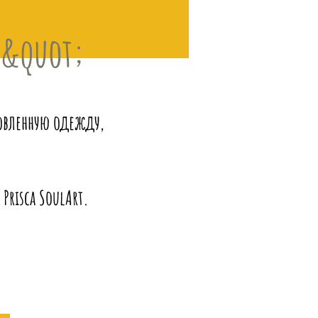
М&quot;
товленную одежду,
Prisca SoulArt.