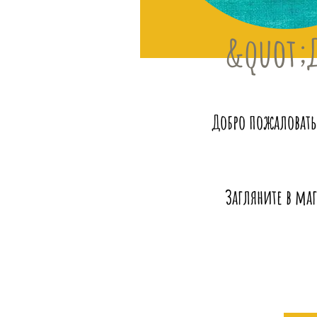
&quot;
Добро пожаловать
Загляните в маг