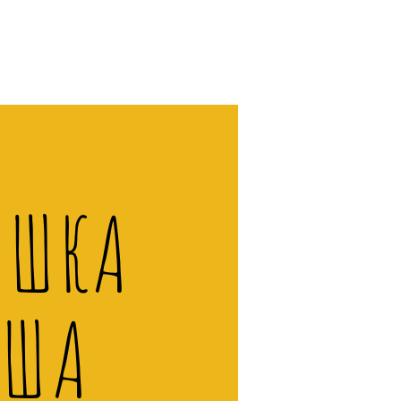
ИШКА
УША