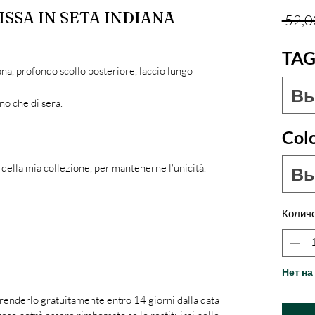
SSA IN SETA INDIANA
 52,0
TAG
ana, profondo scollo posteriore, laccio lungo
Вы
no che di sera.
Col
i della mia collezione, per mantenerne l'unicità.
Вы
Колич
Нет на
 renderlo gratuitamente entro 14 giorni dalla data