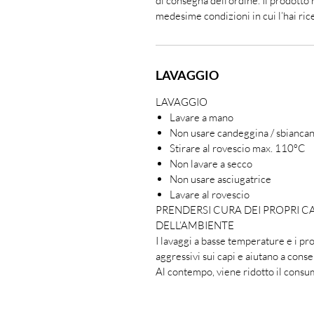
di consegna dell'ordine. Il prodotto 
medesime condizioni in cui l’hai ric
LAVAGGIO
LAVAGGIO
Lavare a mano
Non usare candeggina / sbianca
Stirare al rovescio max. 110ºC
Non lavare a secco
Non usare asciugatrice
Lavare al rovescio
PRENDERSI CURA DEI PROPRI C
DELL’AMBIENTE
I lavaggi a basse temperature e i p
aggressivi sui capi e aiutano a conser
Al contempo, viene ridotto il consum