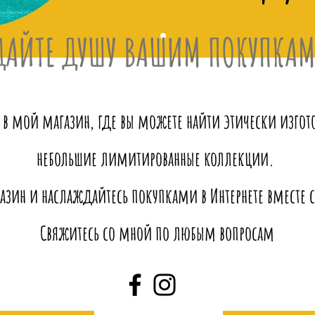
ДАЙТЕ ДУШУ ВАШИМ ПОКУПКА
 в мой магазин, где вы можете найти этически изго
небольшие лимитированные коллекции.
азин и наслаждайтесь покупками в Интернете вместе с 
Свяжитесь со мной по любым вопросам