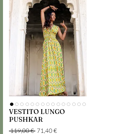
VESTITO LUNGO
PUSHKAR
Обычная цена
Спеццена
 119,00 € 
71,40 €