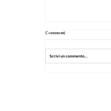
Commenti
Scrivi un commento...
Il COLORE GIALLO E I
SUOI BENEFICI