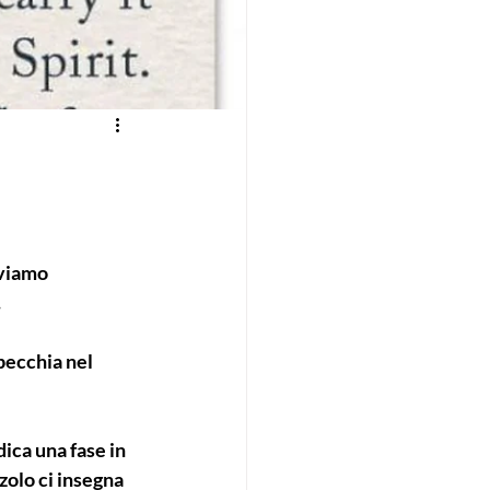
iviamo 
.
pecchia nel 
dica una fase in 
zolo ci insegna 