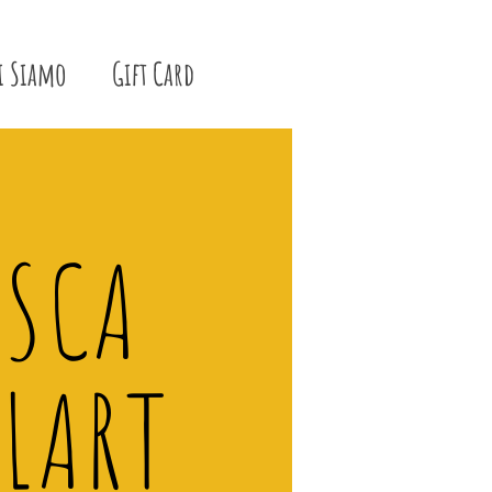
i Siamo
Gift Card
ISCA
LART