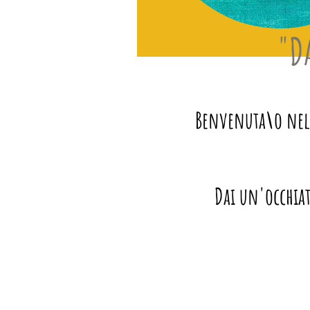
"D
Benvenuta\o nel m
Dai un'occhiat