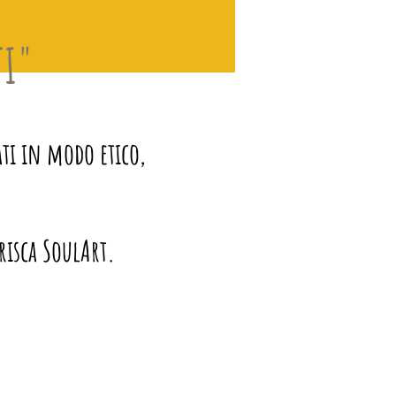
TI"
ti in modo etico,
Prisca SoulArt.