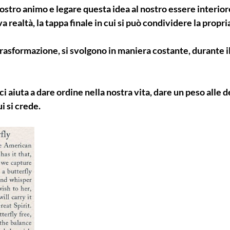
ostro animo e legare questa idea al nostro essere interiore
va realtà, la tappa finale in cui si può condividere la propria
trasformazione, si svolgono in maniera costante, durante il
 ci aiuta a dare ordine nella nostra vita, dare un peso alle de
i si crede.