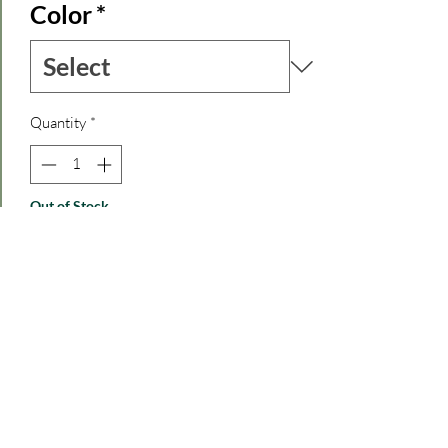
Color
*
Quantity
*
Out of Stock
Notify When Available
Bellissimo abito in sari indiano, fresco e
colorato!
L'abito lungo ha una linea a portafoglio
con nastro regolabile in vita
Il materiale morbido accarezza la pelle e
scorre con grazia ad ogni movimento.