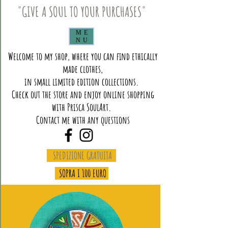
"GIVE A SOUL TO YOUR PURCHASES"
ME
NU
Welcome to my shop, where you can find ethically
made clothes,
in small limited edition collections.
Check out the store and enjoy online shopping
with Prisca SoulArt.
Contact me with any questions
SPEDIZIONE GRATUITA
SOPRA I 100 EURO