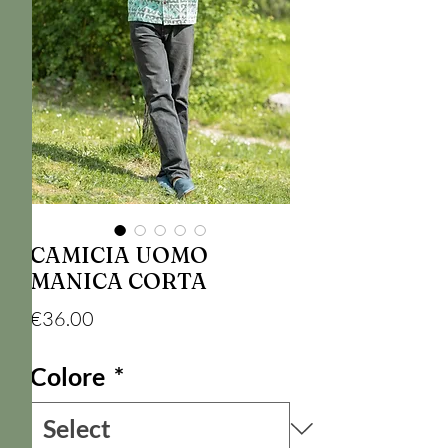
CAMICIA UOMO
MANICA CORTA
Price
€36.00
Colore
*