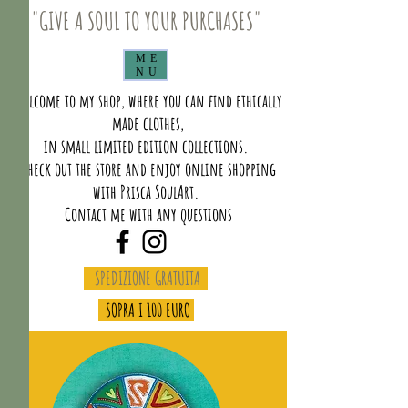
"GIVE A SOUL TO YOUR PURCHASES"
ME
NU
Welcome to my shop, where you can find ethically
made clothes,
in small limited edition collections.
Check out the store and enjoy online shopping
with Prisca SoulArt.
Contact me with any questions
SPEDIZIONE GRATUITA
SOPRA I 100 EURO