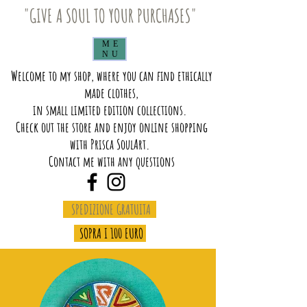
"GIVE A SOUL TO YOUR PURCHASES"
ME
NU
Welcome to my shop, where you can find ethically
made clothes,
in small limited edition collections.
Check out the store and enjoy online shopping
with Prisca SoulArt.
Contact me with any questions
SPEDIZIONE GRATUITA
SOPRA I 100 EURO