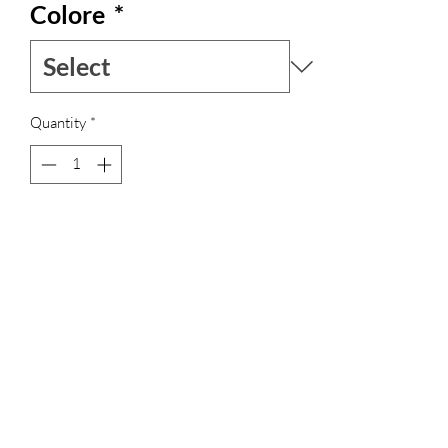
Colore
*
Quantity
*
Add to Cart
EDIZIONE LIMITATA di questa
bellissima felpa, la parte interna è in
morbido pail, le stampe sono originali
Prisca SoulArt.
La parte esterna è in morbido cotone di
ottima qualità.
Tasche laterali e cappuccio .
Ogni capo è prodotto artigianalmente e