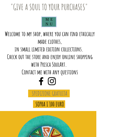
"GIVE A SOUL TO YOUR PURCHASES"
ME
NU
Welcome to my shop, where you can find ethically
made clothes,
in small limited edition collections.
Check out the store and enjoy online shopping
with Prisca SoulArt.
Contact me with any questions
SPEDIZIONE GRATUITA
SOPRA I 100 EURO