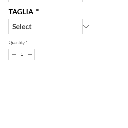
TAGLIA
*
Quantity
*
Add to Cart
Il giubbotto imbottito con cappuccio è un
capo di moda unico, arricchito dalle
stampe originali di Prisca Solart, che
aggiungono un tocco di creatività e
individualità. Chiuso da bottoni e dotato
di una cintura, offre una vestibilità