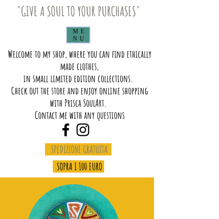
"GIVE A SOUL TO YOUR PURCHASES"
ME
NU
Welcome to my shop, where you can find ethically
made clothes,
in small limited edition collections.
Check out the store and enjoy online shopping
with Prisca SoulArt.
Contact me with any questions
SPEDIZIONE GRATUITA
SOPRA I 100 EURO