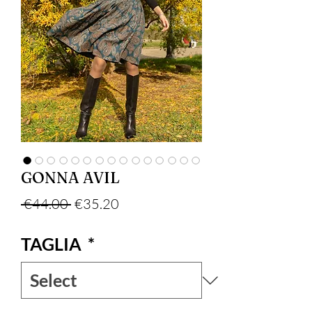
GONNA AVIL
Regular Price
Sale Price
 €44.00 
€35.20
TAGLIA
*