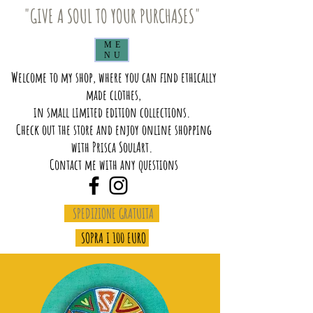
"GIVE A SOUL TO YOUR PURCHASES"
ME
NU
Welcome to my shop, where you can find ethically
made clothes,
in small limited edition collections.
Check out the store and enjoy online shopping
with Prisca SoulArt.
Contact me with any questions
SPEDIZIONE GRATUITA
SOPRA I 100 EURO