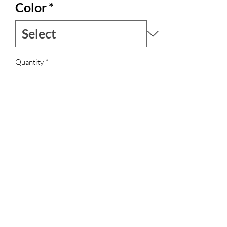
Color
*
Quantity
*
Add to Cart
Gonna dalle splendide fantasie in cotone
o rayon, foderata in cotone.
Elastica in vita e tasche laterali.
Edizione limitata, come ogni capo della
collezione, per dare sempre la garanzia
di unicità.