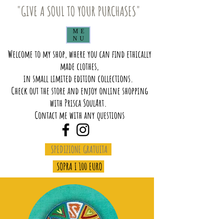
"GIVE A SOUL TO YOUR PURCHASES"
ME
NU
Welcome to my shop, where you can find ethically
made clothes,
in small limited edition collections.
Check out the store and enjoy online shopping
with Prisca SoulArt.
Contact me with any questions
SPEDIZIONE GRATUITA
SOPRA I 100 EURO