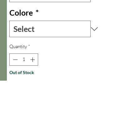
Colore
*
Quantity
*
Out of Stock
Notify When Available
Ampia e morbida la tuta intera realizzata
in seta indiana Vintage è provvista di
cintura realizzata con la se tessa seta.
Tasche laterali
Edizione limitata come ogni capo della