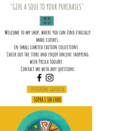
"GIVE A SOUL TO YOUR PURCHASES"
ME
NU
Welcome to my shop, where you can find ethically
made clothes,
in small limited edition collections.
Check out the store and enjoy online shopping
with Prisca SoulArt.
Contact me with any questions
SPEDIZIONE GRATUITA
SOPRA I 100 EURO