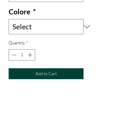
Colore
*
Quantity
*
Add to Cart
Ampia e morbida la tuta intera realizzata
in seta indiana Vintage è provvista di
cintura realizzata con la se tessa seta.
Spalline regolabili
Tasche laterali
Edizione limitata come ogni capo della