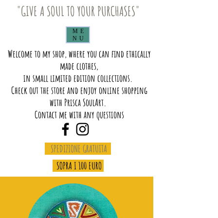
"GIVE A SOUL TO YOUR PURCHASES"
ME
NU
Welcome to my shop, where you can find ethically
made clothes,
in small limited edition collections.
Check out the store and enjoy online shopping
with Prisca SoulArt.
Contact me with any questions
SPEDIZIONE GRATUITA
SOPRA I 100 EURO