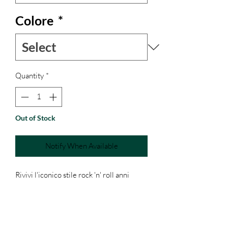
Colore
*
Quantity
*
Out of Stock
Notify When Available
Rivivi l'iconico stile rock 'n' roll anni
Cinquanta con il nostro vestito in cotone
con gonna a ruota. Realizzato in cotone
di alta qualità, questo abito è stampato a
mano con la tecnica del block print,